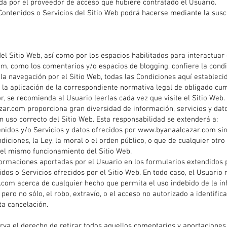
a por el proveedor de acceso que hubiere contratado el Usuario.
 Contenidos o Servicios del Sitio Web podrá hacerse mediante la suscr
el Sitio Web, así como por los espacios habilitados para interactuar 
om
, como los comentarios y/o espacios de blogging, confiere la condi
 la navegación por el Sitio Web, todas las Condiciones aquí estableci
e la aplicación de la correspondiente normativa legal de obligado cu
r, se recomienda al Usuario leerlas cada vez que visite el Sitio Web.
zar.com
proporciona gran diversidad de información, servicios y dat
n uso correcto del Sitio Web. Esta responsabilidad se extenderá a:
nidos y/o Servicios y datos ofrecidos por
www.byanaalcazar.com
sin
diciones, la Ley, la moral o el orden público, o que de cualquier ot
del mismo funcionamiento del Sitio Web.
nformaciones aportadas por el Usuario en los formularios extendidos
idos o Servicios ofrecidos por el Sitio Web. En todo caso, el Usuario 
.com
acerca de cualquier hecho que permita el uso indebido de la i
pero no sólo, el robo, extravío, o el acceso no autorizado a identifi
ta cancelación.
rva el derecho de retirar todos aquellos comentarios y aportaciones q