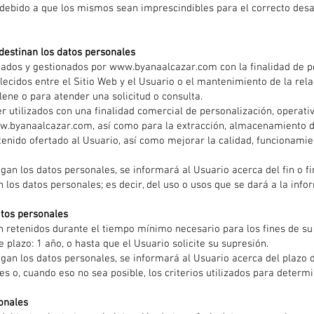
 debido a que los mismos sean imprescindibles para el correcto desa
 destinan los datos personales
bados y gestionados por
www.byanaalcazar.com
con la finalidad de po
ecidos entre el Sitio Web y el Usuario o el mantenimiento de la rela
lene o para atender una solicitud o consulta.
r utilizados con una finalidad comercial de personalización, operativa
w.byanaalcazar.com
, así como para la extracción, almacenamiento d
enido ofertado al Usuario, así como mejorar la calidad, funcionamien
n los datos personales, se informará al Usuario acerca del fin o fi
 los datos personales; es decir, del uso o usos que se dará a la info
atos personales
 retenidos durante el tiempo mínimo necesario para los fines de su 
 plazo: 1 año, o hasta que el Usuario solicite su supresión.
an los datos personales, se informará al Usuario acerca del plazo d
s o, cuando eso no sea posible, los criterios utilizados para determi
sonales