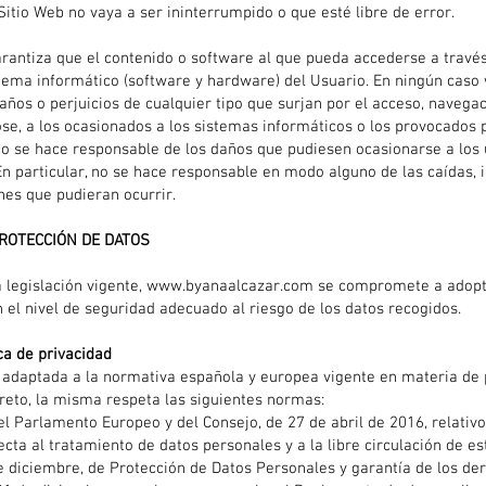
Sitio Web no vaya a ser ininterrumpido o que esté libre de error.
antiza que el contenido o software al que pueda accederse a través 
stema informático (software y hardware) del Usuario. En ningún ca
años o perjuicios de cualquier tipo que surjan por el acceso, navegaci
se, a los ocasionados a los sistemas informáticos o los provocados p
 se hace responsable de los daños que pudiesen ocasionarse a los 
n particular, no se hace responsable en modo alguno de las caídas, i
nes que pudieran ocurrir.
 PROTECCIÓN DE DATOS
 legislación vigente,
www.byanaalcazar.com
se compromete a adopta
 el nivel de seguridad adecuado al riesgo de los datos recogidos.
ca de privacidad
tá adaptada a la normativa española y europea vigente en materia de
reto, la misma respeta las siguientes normas:
 Parlamento Europeo y del Consejo, de 27 de abril de 2016, relativo 
ecta al tratamiento de datos personales y a la libre circulación de es
e diciembre, de Protección de Datos Personales y garantía de los de