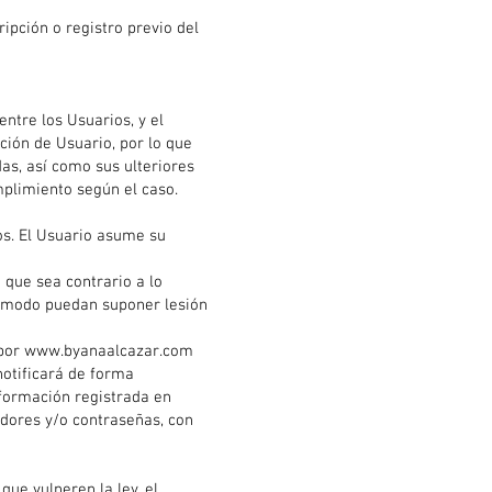
ipción o registro previo del
entre los Usuarios, y el
ción de Usuario, por lo que
das, así como sus ulteriores
mplimiento según el caso.
os. El Usuario asume su
 que sea contrario a lo
ro modo puedan suponer lesión
 por
www.byanaalcazar.com
notificará de forma
nformación registrada en
cadores y/o contraseñas, con
ue vulneren la ley, el