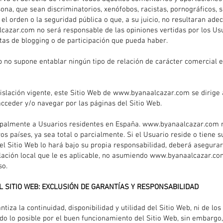
sona, que sean discriminatorios, xenófobos, racistas, pornográficos
, el orden o la seguridad pública o que, a su juicio, no resultaran ad
lcazar.com
no será responsable de las opiniones vertidas por los Us
as de blogging o de participación que pueda haber.
b no supone entablar ningún tipo de relación de carácter comercial 
islación vigente, este Sitio Web de
www.byanaalcazar.com
se dirige 
cceder y/o navegar por las páginas del Sitio Web.
ncipalmente a Usuarios residentes en España.
www.byanaalcazar.com
n
os países, ya sea total o parcialmente. Si el Usuario reside o tiene s
el Sitio Web lo hará bajo su propia responsabilidad, deberá asegurar
lación local que le es aplicable, no asumiendo
www.byanaalcazar.co
so.
 EL SITIO WEB: EXCLUSIÓN DE GARANTÍAS Y RESPONSABILIDAD
za la continuidad, disponibilidad y utilidad del Sitio Web, ni de los
 lo posible por el buen funcionamiento del Sitio Web, sin embargo, 