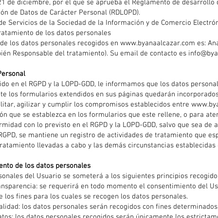
21 de diciembre, por el que se aprueba el Reglamento de desarrollo 
ión de Datos de Carácter Personal (RDLOPD).
 de Servicios de la Sociedad de la Información y de Comercio Electrón
tratamiento de los datos personales
 de los datos personales recogidos en
www.byanaalcazar.com
es: An
ién Responsable del tratamiento). Su email de contacto es
info@bya
Personal
ido en el RGPD y la LOPD-GDD, le informamos que los datos persona
e los formularios extendidos en sus páginas quedarán incorporados
cilitar, agilizar y cumplir los compromisos establecidos entre
www.bya
ón que se establezca en los formularios que este rellene, o para ate
midad con lo previsto en el RGPD y la LOPD-GDD, salvo que sea de a
l RGPD, se mantiene un registro de actividades de tratamiento que es
 tratamiento llevadas a cabo y las demás circunstancias establecidas
iento de los datos personales
sonales del Usuario se someterá a los siguientes principios recogidos
 transparencia: se requerirá en todo momento el consentimiento del U
los fines para los cuales se recogen los datos personales.
nalidad: los datos personales serán recogidos con fines determinados, 
atos: los datos personales recogidos serán únicamente los estrictam