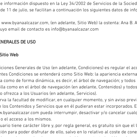
e información dispuesto en la Ley 34/2002 de Servicios de la Socied
de 11 de julio, se facilitan a continuación los siguientes datos de i
,
www.byanaalcazar.com
, (en adelante, Sitio Web) la ostenta: Ana B.
cuyo email de contacto es
info@byanaalcazar.com
GENERALES DE USO
 Sitio Web
ciones Generales de Uso (en adelante, Condiciones) es regular el acce
ntes Condiciones se entenderá como Sitio Web: la apariencia externa
ca como de forma dinámica, es decir, el árbol de navegación; y todos
alla como en el árbol de navegación (en adelante, Contenidos) y todos
o ofrezca a los Usuarios (en adelante, Servicios).
rva la facultad de modificar, en cualquier momento, y sin aviso previ
e los Contenidos y Servicios que en él pudieran estar incorporados. 
.byanaalcazar.com
pueda interrumpir, desactivar y/o cancelar cual
 o el acceso a los mismos.
uario tiene carácter libre y, por regla general, es gratuito sin que e
ón para poder disfrutar de ello, salvo en lo relativo al coste de cone