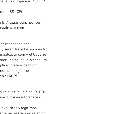
de la Ley Orgánica 15/1999,
ico (LSSI-CE).
a B. Alcázar Sánchez, con
naalcazar.com
les recabados por
 y serán tratados en nuestro
naalcazar.com
y el Usuario
nder una solicitud o consulta
plicación la excepción
pecifica, según sus
 en el RGPD.
 en el artículo 5 del RGPD:
suario previa información
explícitos y legítimos.
ente necesarios en relación