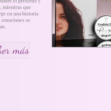
sobre el presente y
, mientras que
e en una historia
s emociones se
an.
ber más