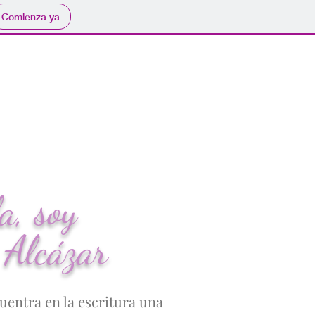
Comienza ya
a, soy
Alcázar
entra en la escritura una