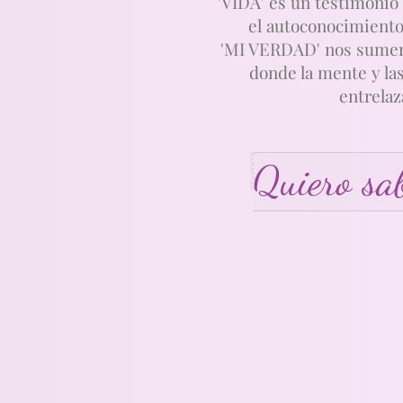
'VIDA' es un testimonio 
el autoconocimiento
'MI VERDAD' nos sumerg
donde la mente y la
entrelaz
Quiero sa