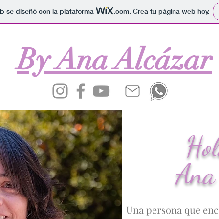
b se diseñó con la plataforma
.com
. Crea tu página web hoy.
By Ana Alcázar
Hol
Ana 
Una persona que encu